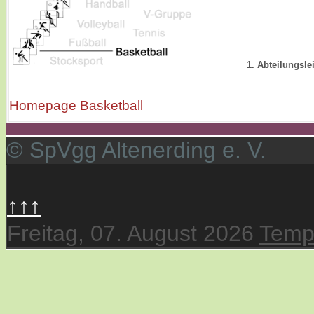
1. Abteilungsle
Homepage Basketball
© SpVgg Altenerding e. V.
↑↑↑
Freitag, 07. August 2026
Temp