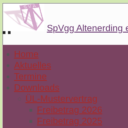
SpVgg Altenerding 
Home
Aktuelles
Termine
Downloads
ÜL-Mustervertrag
Freibetrag 2026
Freibetrag 2025