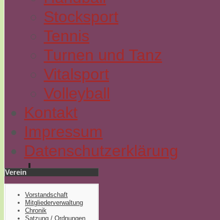
Stocksport
Tennis
Turnen und Tanz
Vitalsport
Volleyball
Kontakt
Impressum
Datenschutzerklärung
Verein
Vorstandschaft
Mitgliederverwaltung
Chronik
Satzung / Ordnungen