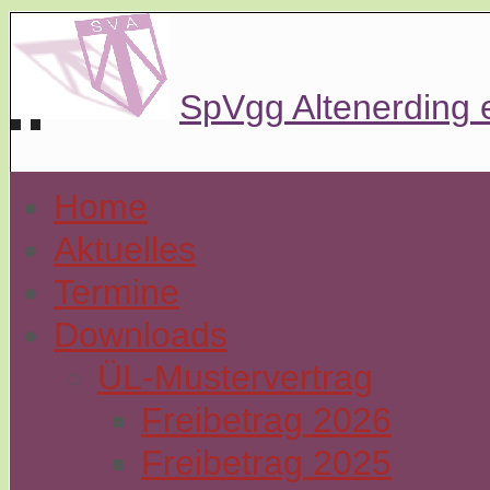
SpVgg Altenerding 
Home
Aktuelles
Termine
Downloads
ÜL-Mustervertrag
Freibetrag 2026
Freibetrag 2025