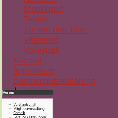
Stocksport
Tennis
Turnen und Tanz
Vitalsport
Volleyball
Kontakt
Impressum
Datenschutzerklärung
Verein
Vorstandschaft
Mitgliederverwaltung
Chronik
Satzung / Ordnungen