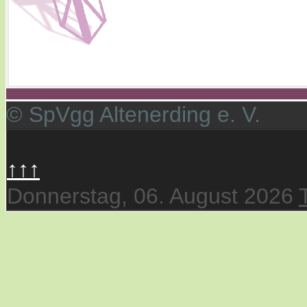
© SpVgg Altenerding e. V.
↑↑↑
Donnerstag, 06. August 2026